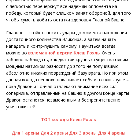
с легкостью перечеркнут все надежды оппонента на
победу, который будет слишком занят обороной, для того
чтобы суметь добить остатки здоровья Главной Башне.
Главное – стойко сносить удары до момента накопления
достаточного количества Эликсира, а затем начать
нападать и контр-пушить самому. Научиться всегда
можно во
взломанной версии Клеш Рояль
. Очень
забавно наблюдать, как два-три крупных существа одним
мощным натиском разносят до этого не получившую
абсолютно никаких повреждений базу врага. Но при этом
данная колода неплохо показывает себя и в сплит-пуше –
пока Дракон и Гончая отвлекают внимание всех сил
соперника, отправленный на башню в другом конце карты
Дракон останется незамеченным и беспрепятственно
уничтожит её.
ТОП колоды Клеш Рояль
Для 1 арены
Для 2 арены
Для 3 арены
Для 4 арены