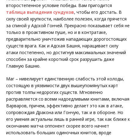
второстепенное условие победы. Вам пригодится
таблица выпадения сундуков
, чтобы его достать. В
силу своей хрупкости, наиболее полезен, когда прячется
за спиной у Адской Гончей. Прекрасно показывает себя не
только в проактивном пуше, но и в контратаке,
предварительно уничтожив нападающих дорогостоящих
существ врага. Как и Адская Башня, наращивает силу
атаки постепенно, но достигнув максимальных значений
способен за крайне короткий срок разрушить даже
Главную Башню.
Маг – нивелирует единственную слабость этой колоды,
состоящую в уязвимости двух вышеупомянутых карт
против толпы недорогих существ. Мгновенно
расправляется со всеми надоедливыми юнитами, включая
Варваров, причем, эффективно делает это как в атаке,
сопровождая Дракона или Гончую, так и в обороне. Но
его умения актуальны лишь в ранней игре, так как ближе к
окончанию матча оппонент скорее всего начнет
использовать больших одиночных юнитов, вроде