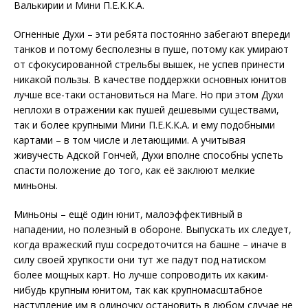
Валькирии и Мини П.Е.К.К.А.
Огненные Духи – эти ребята постоянно забегают впереди
танков и потому бесполезны в пуше, потому как умирают
от сфокусированной стрельбы вышек, не успев принести
никакой пользы. В качестве поддержки основных юнитов
лучше все-таки остановиться на Маге. Но при этом Духи
неплохи в отражении как пушей дешевыми существами,
так и более крупными Мини П.Е.К.К.А. и ему подобными
картами – в том числе и летающими. А учитывая
живучесть Адской Гончей, Духи вполне способны успеть
спасти положение до того, как её заклюют мелкие
миньоны.
Миньоны – ещё один юнит, малоэффективный в
нападении, но полезный в обороне. Выпускать их следует,
когда вражеский пуш сосредоточится на башне – иначе в
силу своей хрупкости они тут же падут под натиском
более мощных карт. Но лучше сопроводить их каким-
нибудь крупным юнитом, так как крупномасштабное
наступление им в одиночку остановить в любом случае не