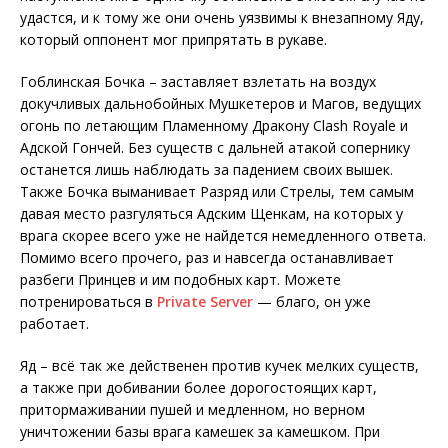
удастся, и к тому же они очень уязвимы к внезапному Яду,
который оппонент мог припрятать в рукаве.
Гоблинская Бочка – заставляет взлетать на воздух
докучливых дальнобойных Мушкетеров и Магов, ведущих
огонь по летающим Пламенному Дракону Clash Royale и
Адской Гончей. Без существ с дальней атакой сопернику
останется лишь наблюдать за падением своих вышек.
Также Бочка выманивает Разряд или Стрелы, тем самым
давая место разгуляться Адским Щенкам, на которых у
врага скорее всего уже не найдется немедленного ответа.
Помимо всего прочего, раз и навсегда останавливает
разбеги Принцев и им подобных карт. Можете
потренироваться в
Private Server
— благо, он уже
работает.
Яд – всё так же действенен против кучек мелких существ,
а также при добивании более дорогостоящих карт,
притормаживании пушей и медленном, но верном
уничтожении базы врага камешек за камешком. При