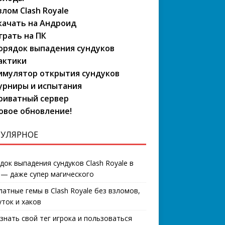
злом Clash Royale
качать на Андроид
грать на ПК
орядок выпадения сундуков
актики
имулятор открытия сундуков
урниры и испытания
риватный сервер
овое обновление!
УЛЯРНОЕ
док выпадения сундуков Clash Royale в
 — даже супер магического
латные гемы в Clash Royale без взломов,
уток и хаков
узнать свой тег игрока и пользоваться