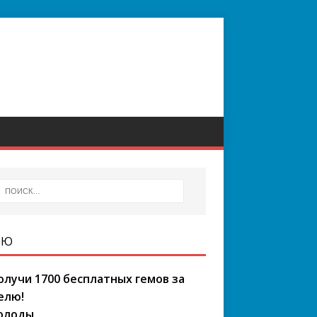
НЮ
олучи 1700 бесплатных гемов за
елю!
олоды