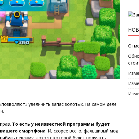
НОВ
Отме
Обно
стои
Изме
Изме
Изме
«позволяют» увеличить запас золотых. На самом деле
н.
-прав.
То есть у неизвестной программы будет
 вашего смартфона
. И, скорее всего, фальшивый мод
нибудь рекламу, доход с которой будет получать