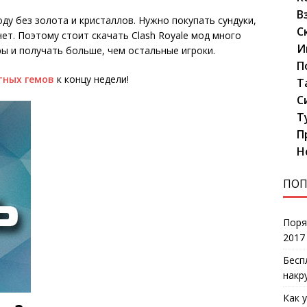
В
ду без золота и кристаллов. Нужно покупать сундуки,
С
ет. Поэтому стоит скачать Clash Royale мод много
И
ры и получать больше, чем остальные игроки.
П
тных гемов
к концу недели!
Т
С
Т
П
Н
ПОП
Поря
2017
Бесп
накр
Как 