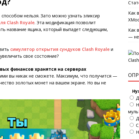
од?
Стат
Как 
 способом нельзя. Зато можно узнать эликсир
XMod
ля Clash Royale
. Эта модификация позволит
ать название ящика, который выпадет следующим,
Как 
— не
авить
симулятор открытия сундуков Clash Royale
и
 увеличить свое состояние?
вых финансов хранятся на серверах
ОПР
 ими вы никак не сможете. Максимум, что получится —
ество золотых монет на вашем экране. Но вы не
Ну
Д
Н
муль
Д
С
Н