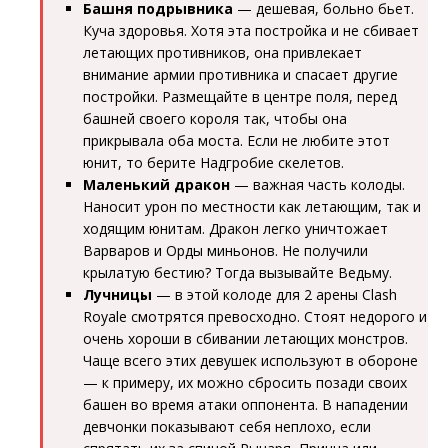
Башня подрывника
— дешевая, больно бьет.
Куча здоровья. Хотя эта постройка и не сбивает
летающих противников, она привлекает
внимание армии противника и спасает другие
постройки. Размещайте в центре поля, перед
башней своего короля так, чтобы она
прикрывала оба моста. Если не любите этот
юнит, то берите Надгробие скелетов.
Маленький дракон
— важная часть колоды.
Наносит урон по местности как летающим, так и
ходящим юнитам. Дракон легко уничтожает
Варваров и Орды миньонов. Не получили
крылатую бестию? Тогда вызывайте Ведьму.
Лучницы
— в этой колоде для 2 арены Clash
Royale смотрятся превосходно. Стоят недорого и
очень хороши в сбивании летающих монстров.
Чаще всего этих девушек используют в обороне
— к примеру, их можно сбросить позади своих
башен во время атаки оппонента. В нападении
девчонки показывают себя неплохо, если