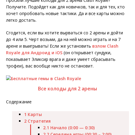
Просили лучшие колоды для 2 арены Clash Royale?
Получите. Подойдет как для новичков, так и для тех, кто
хочет опробовать новые тактики. Да и все карты можно
легко достать.
Сгодится, если вы хотите вырваться со 2 арены и дойти
до 4 или 5. Черт возьми, да на ней можно играть и на 7
арене и выигрывать! Если же установить
взлом Clash
Royale для Андроид и iOS
(он открывает сундуки,
показывает Эликсир врага и даже умеет сбрасывать
трофеи), вас вообще никто не остановит.
Все колоды для 2 арены
Содержание
1
Карты
2
Стратегия
2.1
Начало (0:00 — 0:30)
2.2
Середина игры (00:30 – 2:00)