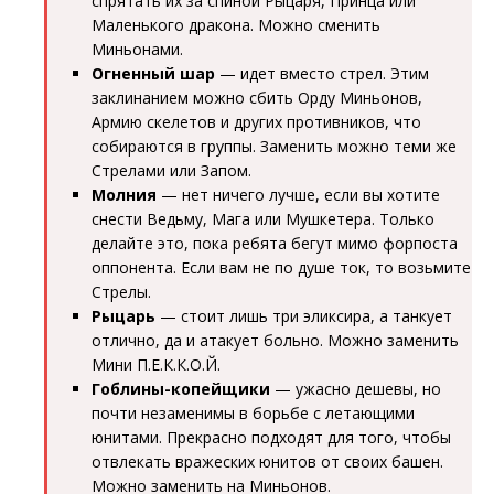
спрятать их за спиной Рыцаря, Принца или
Маленького дракона. Можно сменить
Миньонами.
Огненный шар
— идет вместо стрел. Этим
заклинанием можно сбить Орду Миньонов,
Армию скелетов и других противников, что
собираются в группы. Заменить можно теми же
Стрелами или Запом.
Молния
— нет ничего лучше, если вы хотите
снести Ведьму, Мага или Мушкетера. Только
делайте это, пока ребята бегут мимо форпоста
оппонента. Если вам не по душе ток, то возьмите
Стрелы.
Рыцарь
— стоит лишь три эликсира, а танкует
отлично, да и атакует больно. Можно заменить
Мини П.Е.К.К.О.Й.
Гоблины-копейщики
— ужасно дешевы, но
почти незаменимы в борьбе с летающими
юнитами. Прекрасно подходят для того, чтобы
отвлекать вражеских юнитов от своих башен.
Можно заменить на Миньонов.