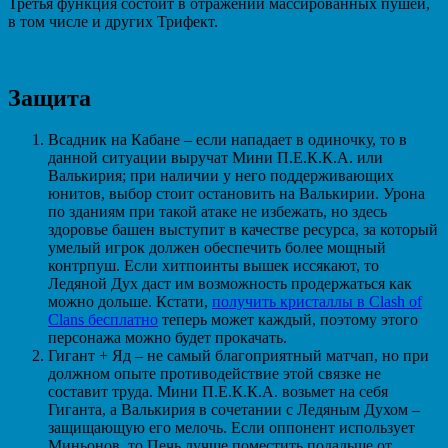
Третья функция состоит в отражении массированных пушей,
в том числе и других Трифект.
Защита
Всадник на Кабане – если нападает в одиночку, то в
данной ситуации выручат Мини П.Е.К.К.А. или
Валькирия; при наличии у него поддерживающих
юнитов, выбор стоит остановить на Валькирии. Урона
по зданиям при такой атаке не избежать, но здесь
здоровье башен выступит в качестве ресурса, за который
умелый игрок должен обеспечить более мощный
контрпуш. Если хитпоинты вышек иссякают, то
Ледяной Дух даст им возможность продержаться как
можно дольше. Кстати,
получить кристаллы в Clash of
Clans бесплатно
теперь может каждый, поэтому этого
персонажа можно будет прокачать.
Гигант + Яд – не самый благоприятный матчап, но при
должном опыте противодействие этой связке не
составит труда. Мини П.Е.К.К.А. возьмет на себя
Гиганта, а Валькирия в сочетании с Ледяным Духом –
защищающую его мелочь. Если оппонент использует
Миньонов, то Печь лучше поместить подальше от