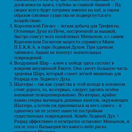
досягаемости врага, глубоко за главной башней – Яд
скорее всего будет потрачен именно на неё, и таким
образом союзные существа не подвергнутся его
воздействию.
Королевский Гигант – легкая добыча для Трифекты.
Огненные Духи из Печи, построенной за вышкой,
быстро сожгут всех назойливых Миньонов, а с самим
Королевским Гигантом запросто справятся Мини
П.Е.К.К.А. в паре Ледяным Духом. При удачном
тайминге, башни не понесут значительных
повреждений.
Воздушный Шар – ключ к победе здесь состоит в
вовремя запущенной Ракете. Она снесет большую часть
здоровья Шару, который станет легкой мишенью для
Разряда или Ледяного Духа.
Шахтеры – так как существа в этой колоде в основном
стоят дорого, то, во-первых, следует уделять особое
внимание позиционированию. Во-вторых, крайне
важно сперва вычищать дешевых юнитов, окружающих
Шахтера, а потом уж приниматься за него самого – в
одиночку он не успеет нанести постройкам
существенных повреждений. Комбо Ледяной Дух +
Разряд эффективно и незатратно остановит Миньонов, и
после этого Валькирия без какого-либо риска
уничтожит Шахтера.