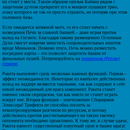
их стоит у моста. Таким образом призыв Кабана рядом с
защитным дуэтом превратит его в мощное пушащее трио,
атаку которого не так-то просто отразить, не потеряв при этом
половину базы.
Если ожидается затяжной матч, то его стоит начать с
возведения Печи за главной башней – даже играя против
колод на Гиганте. Благодаря такому размещению Огненные
Духи смогут вовремя зачистить сопроводительных юнитов
вроде Миньонов. Помимо этого, Печь можно разместить
посредине карты – это позволит защитить башни от
финальных пушей. Потренируйтесь на
приватном (Private)
сервере
.
Ракета выполняет сразу несколько важных функций. Первая –
эффект неожиданности. Некоторые из наиболее действенных
колод на ладдере являются таковыми, так как содержат в себе
некий неожиданный для врага компонент. Ракета станет
именно таким сюрпризом, так как никто не станет играть
вокруг нее. Вторая функция – уничтожение Сборщиков
Эликсира! Трифекта не способна поспеть за
неконтролируемым разгоном по ресурсам, и потому
действовать против рассчитывающего на такую тактику
оппонента необходимо проактивно. К тому же, в случае удачи,
Ракета нанесет существенный попутный урон и башне врага!