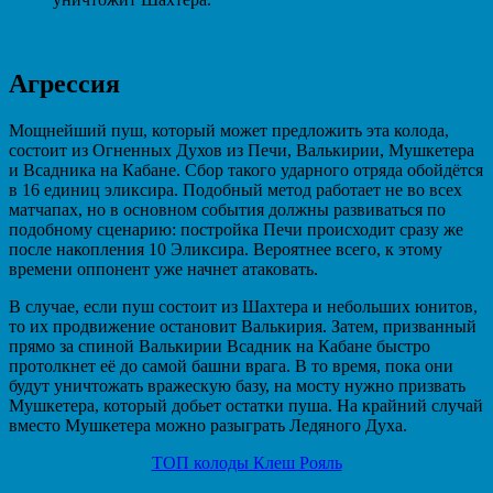
Агрессия
Мощнейший пуш, который может предложить эта колода,
состоит из Огненных Духов из Печи, Валькирии, Мушкетера
и Всадника на Кабане. Сбор такого ударного отряда обойдётся
в 16 единиц эликсира. Подобный метод работает не во всех
матчапах, но в основном события должны развиваться по
подобному сценарию: постройка Печи происходит сразу же
после накопления 10 Эликсира. Вероятнее всего, к этому
времени оппонент уже начнет атаковать.
В случае, если пуш состоит из Шахтера и небольших юнитов,
то их продвижение остановит Валькирия. Затем, призванный
прямо за спиной Валькирии Всадник на Кабане быстро
протолкнет её до самой башни врага. В то время, пока они
будут уничтожать вражескую базу, на мосту нужно призвать
Мушкетера, который добьет остатки пуша. На крайний случай
вместо Мушкетера можно разыграть Ледяного Духа.
ТОП колоды Клеш Рояль