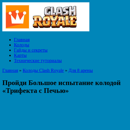
Главная
Колоды
Гайды и секреты
Карты
Технические туториалы
Главная
»
Колоды Clash Royale
»
Для 8 арены
Пройди Большое испытание колодой
«Трифекта с Печью»