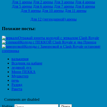
Для 1 арены
Для 2 арены
Для 3 арены
Для 4 арены
Для 5 арены
Для 6 арены
Для 7 арены
Для 8 арены
Для 9 арены
Для 10 арены
Для 11 арены
Для 12 (легендарной) арены
Похожие посты:
Отражай юниты колодой с зеркалом Clash Royale
Колода с ПЕККОЙ Clash Royale и два Принца
Колоды с Заморозкой в Clash Royale остановят
соперника
валькирия
Всадник на кабане
ледяной дух
Мини ПЕККА
Мушкетер
печь
Разряд
Ракета
Comments are disabled
Найти: