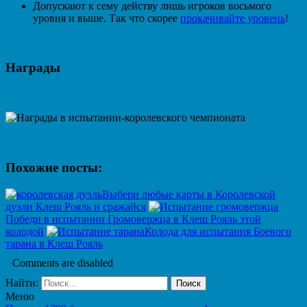
Допускают к сему действу лишь игроков восьмого
уровня и выше. Так что скорее
прокачивайте уровень
!
Награды
Похожие посты:
Выбери любые карты в Королевской
дуэли Клеш Рояль и сражайся
Победи в испытании Громовержца в Клеш Рояль этой
колодой
Колода для испытания Боевого
тарана в Клеш Рояль
Comments are disabled
Найти:
Меню