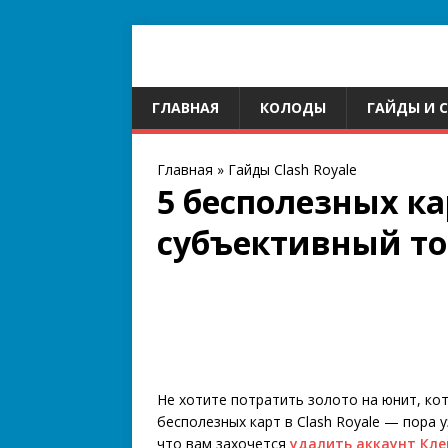
ГЛАВНАЯ
КОЛОДЫ
ГАЙДЫ И 
Главная
»
Гайды Clash Royale
5 бесполезных кар
субъективный то
Не хотите потратить золото на юнит, ко
бесполезных карт в Clash Royale — пора 
что вам захочется
удалить аккаунт Кле