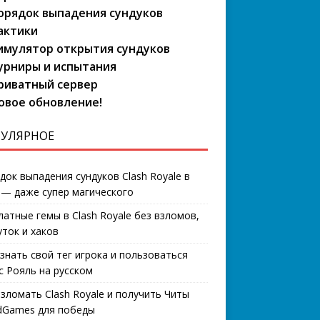
орядок выпадения сундуков
актики
имулятор открытия сундуков
урниры и испытания
риватный сервер
овое обновление!
УЛЯРНОЕ
док выпадения сундуков Clash Royale в
 — даже супер магического
латные гемы в Clash Royale без взломов,
уток и хаков
узнать свой тег игрока и пользоваться
с Рояль на русском
взломать Clash Royale и получить Читы
Games для победы