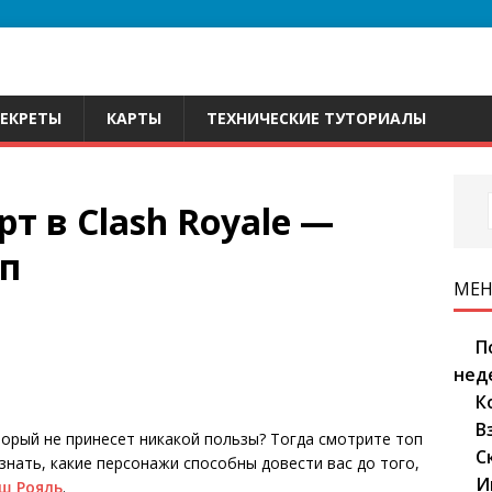
СЕКРЕТЫ
КАРТЫ
ТЕХНИЧЕСКИЕ ТУТОРИАЛЫ
т в Clash Royale —
п
МЕ
П
нед
К
В
торый не принесет никакой пользы? Тогда смотрите топ
С
узнать, какие персонажи способны довести вас до того,
И
ш Рояль
.