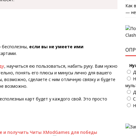
Как 
— не
о бесполезны,
если вы не умеете ими
ОПР
картами.
Ну
ду
, научиться ею пользоваться, набить руку. Вам нужно
Д
ельно, понять его плюсы и минусы лично для вашего
Н
вы, возможно, сделаете с ним отличную связку и будете
муль
не возможно.
Д
С
бесполезных карт будет у каждого свой. Это просто
Н
ale и получить Читы XModGames для победы