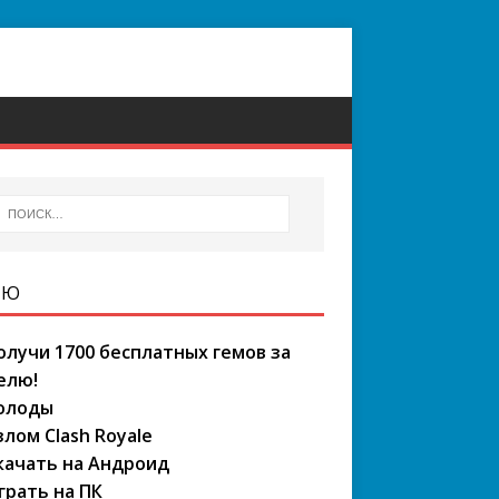
НЮ
олучи 1700 бесплатных гемов за
елю!
олоды
злом Clash Royale
качать на Андроид
грать на ПК