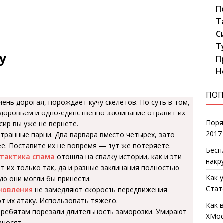
П
Т
С
Т
у
П
Н
ПОП
ень дорогая, порождает кучу скелетов. Но суть в том,
здоровьем и одно-единственно заклинание отравит их
Поря
сир вы уже не вернете.
2017
транные парни. Два варвара вместо четырех, зато
ее. Поставите их не вовремя — тут же потеряете.
Бесп
тактика спама
отошла на свалку истории, как и эти
накр
т их только так, да и разные заклинания полностью
Как 
ую они могли бы принести.
Стат
новления
не замедляют скорость передвижения
т их атаку. Использовать тяжело.
Как 
 ребятам порезали длительность заморозки. Умирают
XMod
иносят.