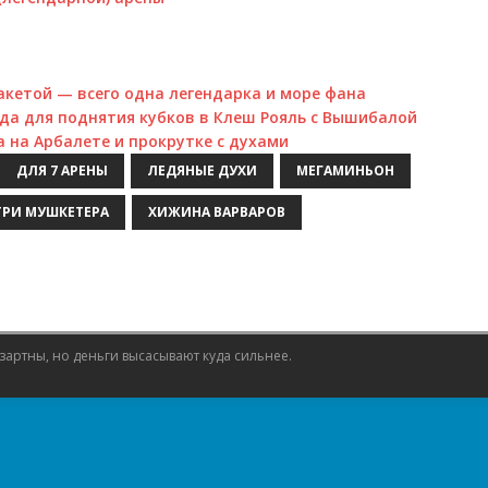
акетой — всего одна легендарка и море фана
да для поднятия кубков в Клеш Рояль с Вышибалой
 на Арбалете и прокрутке с духами
ДЛЯ 7 АРЕНЫ
ЛЕДЯНЫЕ ДУХИ
МЕГАМИНЬОН
ТРИ МУШКЕТЕРА
ХИЖИНА ВАРВАРОВ
азартны, но деньги высасывают куда сильнее.