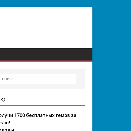
НЮ
олучи 1700 бесплатных гемов за
елю!
олоды