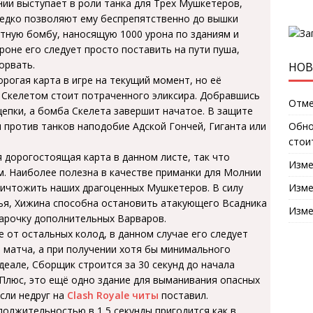
нии выступает в роли танка для Трех Мушкетеров,
редко позволяют ему беспрепятственно до вышки
тную бомбу, наносящую 1000 урона по зданиям и
оне его следует просто поставить на пути пуша,
орвать.
НОВ
рогая карта в игре на текущий момент, но её
 Скелетом стоит потраченного эликсира. Добравшись
Отме
щепки, а бомба Скелета завершит начатое. В защите
 против танков наподобие Адской Гончей, Гиганта или
Обно
стои
 дорогостоящая карта в данном листе, так что
Изме
м. Наиболее полезна в качестве приманки для Молнии
ничтожить наших драгоценных Мушкетеров. В силу
Изме
ья, Хижина способна остановить атакующего Всадника
Изме
парочку дополнительных Варваров.
 от остальных колод, в данном случае его следует
 матча, а при получении хотя бы минимального
деале, Сборщик строится за 30 секунд до начала
 Плюс, это ещё одно здание для выманивания опасных
сли недруг на
Clash Royale читы
поставил.
должительностью в 1,5 секунды пригодится как в