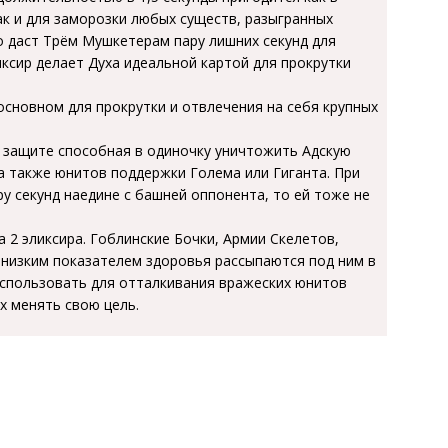
ак и для заморозки любых существ, разыгранных
 даст Трём Мушкетерам пару лишних секунд для
иксир делает Духа идеальной картой для прокрутки
основном для прокрутки и отвлечения на себя крупных
в защите способная в одиночку уничтожить Адскую
 а также юнитов поддержки Голема или Гиганта. При
ру секунд наедине с башней оппонента, то ей тоже не
а 2 эликсира. Гоблинские Бочки, Армии Скелетов,
 низким показателем здоровья рассыпаются под ним в
использовать для отталкивания вражеских юнитов
х менять свою цель.