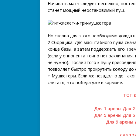
Начинать матч следует неспешно, посте
станет мощный неостановимый пуш.
Но сперва для этого необходимо дождать
2 Сборщика. Для масштабного пуша снача
конце базы, а затем поддержать его Тре
(если у оппонента точно нет заклинания,
не нужно). После этого к пушу присоеди
позволяет быстро прокрутить колоду до 
+ Мушкетеры. Если же незадолго до тако
считать, что победа уже в кармане.
ТОП 
Для 1 арены
Для 2
Для 5 арены
Для 6
Для 9 арены
Для 12