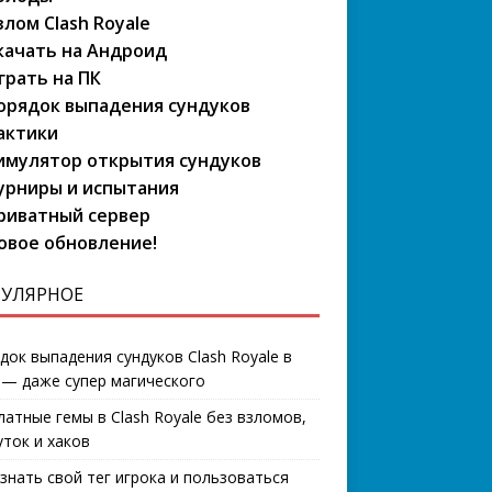
злом Clash Royale
качать на Андроид
грать на ПК
орядок выпадения сундуков
актики
имулятор открытия сундуков
урниры и испытания
риватный сервер
овое обновление!
УЛЯРНОЕ
док выпадения сундуков Clash Royale в
 — даже супер магического
латные гемы в Clash Royale без взломов,
уток и хаков
узнать свой тег игрока и пользоваться