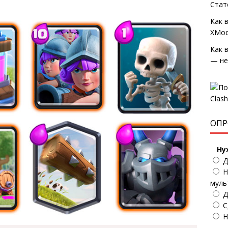
Стат
Как 
XMod
Как 
— не
ОПР
Ну
Д
Н
муль
Д
С
Н