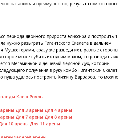
пенно накапливая преимущество, результатом которого
ся периода двойного прироста эликсира и построить 1-
ла нужно разыграть Гигантского Скелета в дальнем
мя Мушкетерами, сразу же разведя их в разные стороны
 которое может убить их одним махом, то разводить их
няется Мегаминьон и дешевый Ледяной Дух, который
следующего получения в руку комбо Гигантский Скелет
го пуша удалось построить Хижину Варваров, то можно
колоды Клеш Рояль
 арены
Для 3 арены
Для 4 арены
 арены
Для 7 арены
Для 8 арены
Для 10 арены
Для 11 арены
 (легендарной) арены