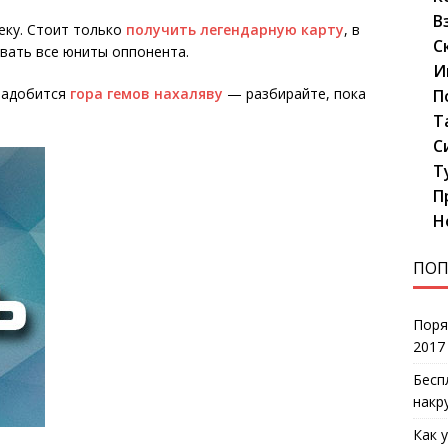
В
еку. Стоит только
получить легендарную карту
, в
С
ивать все юниты оппонента.
И
онадобится
гора гемов нахаляву
— разбирайте, пока
П
Т
С
Т
П
Н
ПОП
Поря
2017
Бесп
накр
Как 