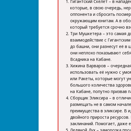
Гигантский Скелет – в нападе
которые, в свою очередь, не
оппонента и сбросить посмер
окружающим юнитам. А в обор
который требуется срочно вз
Три Мушкетера – это самая до
взаимодействие с Гигантским
до башни, они разнесут её в 
они неплохо показывают себя
Всадника на Кабане.
Хижина Варваров – очередная
использовать её нужно с умо
или Ракеты, которые могут у
большого количества здоров
на Кабане, попутно призвав 
Сборщик Эликсира – в отличие
размещать не в самом начале
преимущества в эликсире. В и
двойного прироста ресурсов.
заклинаний. Помогает, даже е
Ледяной Дух – заморозка про