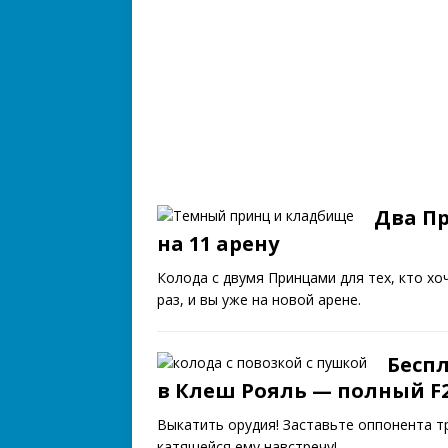
Два П
на 11 арену
Колода с двумя Принцами для тех, кто х
раз, и вы уже на новой арене.
Беспл
в Клеш Рояль — полный F
Выкатить орудия! Заставьте оппонента т
катящейся ему навстречу!