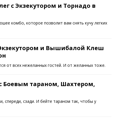
лег с Экзекутором и Торнадо в
ошее комбо, которое позволит вам снять кучу легких
 Экзекутором и Вышибалой Клеш
он
я от всех нежеланных гостей. И от желанных тоже.
с Боевым тараном, Шахтером,
, спереди, сзади. И бейте тараном так, чтобы у