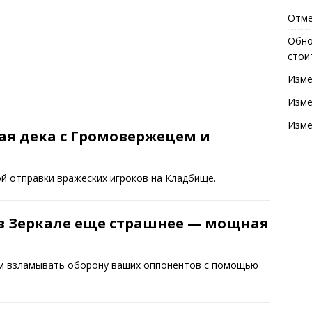
Отме
Обно
стои
Изме
Изме
Изме
я дека с Громовержецем и
й отправки вражеских игроков на Кладбище.
в Зеркале еще страшнее — мощная
ем взламывать оборону ваших оппонентов с помощью