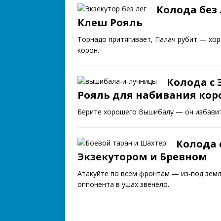
Колода без 
Клеш Рояль
Торнадо притягивает, Палач рубит — хор
корон.
Колода с
Рояль для набивания кор
Берите хорошего Вышибалу — он избавитс
Колода 
Экзекутором и Бревном
Атакуйте по всем фронтам — из-под земли
оппонента в ушах звенело.