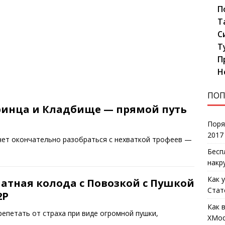
П
Т
С
Т
П
Н
ПОП
ринца и Кладбище — прямой путь
Поря
2017
очет окончательно разобраться с нехваткой трофеев —
Бесп
накр
Как 
атная колода с Повозкой с Пушкой
Стат
2P
Как 
репетать от страха при виде огромной пушки,
XMod