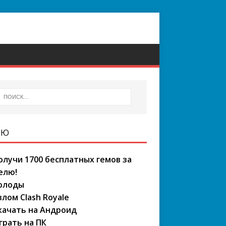
НЮ
олучи 1700 бесплатных гемов за
елю!
олоды
злом Clash Royale
качать на Андроид
грать на ПК