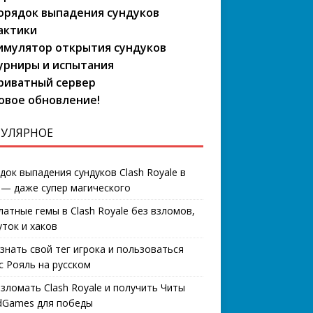
орядок выпадения сундуков
актики
имулятор открытия сундуков
урниры и испытания
риватный сервер
овое обновление!
УЛЯРНОЕ
док выпадения сундуков Clash Royale в
 — даже супер магического
латные гемы в Clash Royale без взломов,
уток и хаков
узнать свой тег игрока и пользоваться
с Рояль на русском
взломать Clash Royale и получить Читы
Games для победы