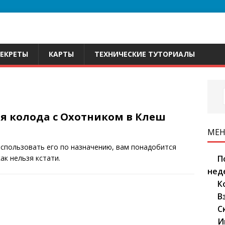
СЕКРЕТЫ
КАРТЫ
ТЕХНИЧЕСКИЕ ТУТОРИАЛЫ
я колода с Охотником в Клеш
МЕ
спользовать его по назначению, вам понадобится
П
ак нельзя кстати.
нед
К
В
С
И