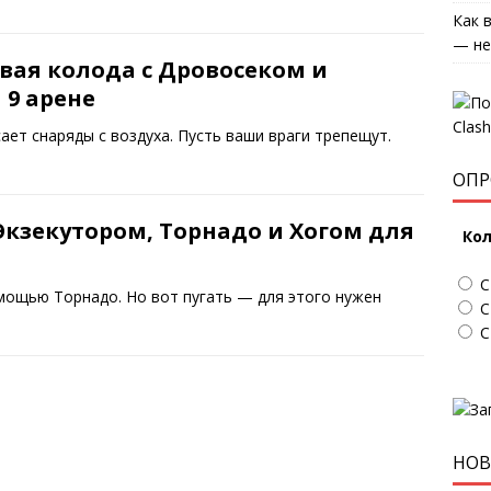
Как 
— не
ая колода с Дровосеком и
 9 арене
ет снаряды с воздуха. Пусть ваши враги трепещут.
ОПР
Экзекутором, Торнадо и Хогом для
Кол
С
мощью Торнадо. Но вот пугать — для этого нужен
С
С
НОВ